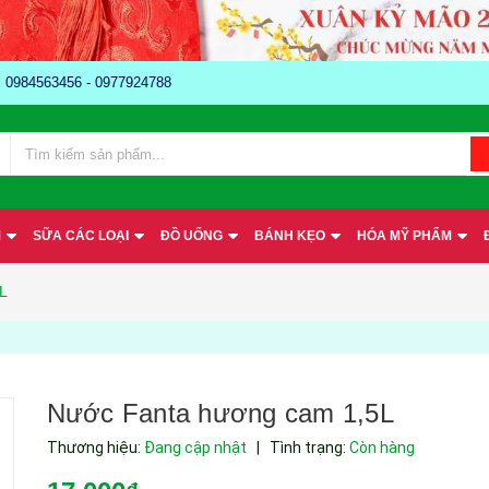
e: 0984563456 - 0977924788
M
SỮA CÁC LOẠI
ĐỒ UỐNG
BÁNH KẸO
HÓA MỸ PHẨM
L
Nước Fanta hương cam 1,5L
Thương hiệu:
Đang cập nhật
|
Tình trạng:
Còn hàng