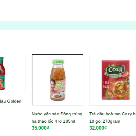
en
Nước yến sào Đông trùng
Trà dâu hoà tan Cozy hộp
Trà
hạ thảo lốc 4 lọ 185ml
18 gói 270gram
Lan
35.000₫
32.000₫
15