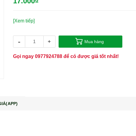
17.000₫
[Xem tiếp]
-
+
Mua hàng
Gọi ngay
0977924788
để có được giá tốt nhất!
IÁ(APP)