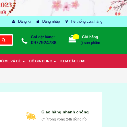
Đăng kí
Đăng nhập
Hệ thống cửa hàng
Gọi đặt hàng:
Giỏ hàng
0977924788
(
) sản phẩm
ĐỒ MẸ VÀ BÉ
ĐỒ GIA DỤNG
KEM CÁC LOẠI
Giao hàng nhanh chóng
Chỉ trong vòng 24h đồng hồ