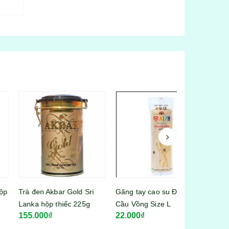
 đen Akbar Gold Sri
Găng tay cao su Đông
Bia hơi Việt H
ka hộp thiếc 225g
Cầu Vồng Size L
5.000₫
22.000₫
22.000₫