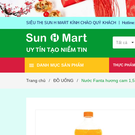
SIÊU THỊ SUN H MART KÍNH CHÀO QUÝ KHÁCH
Hotlin
Tất cả
DANH MỤC SẢN PHẨM
THỰC PHẨ
Trang chủ
ĐỒ UỐNG
Nước Fanta hương cam 1,5
/
/