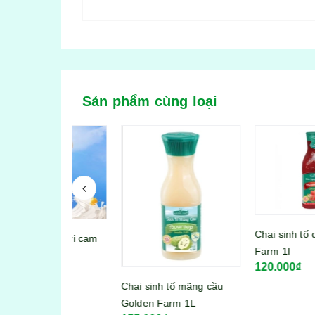
Sản phẩm cùng loại
Chai sinh tố dâu Gold
boost vị cam
Farm 1l
120.000₫
Chai sinh tố mãng cầu
Golden Farm 1L