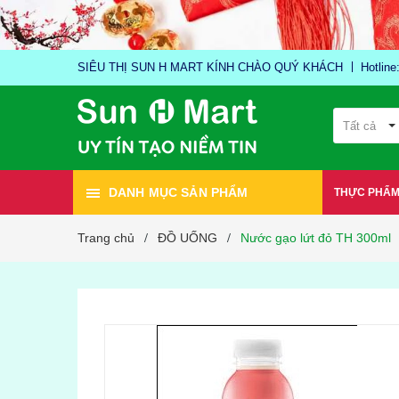
SIÊU THỊ SUN H MART KÍNH CHÀO QUÝ KHÁCH
Hotlin
Tất cả
DANH MỤC SẢN PHẨM
THỰC PHẨ
Trang chủ
ĐỒ UỐNG
Nước gạo lứt đỏ TH 300ml
/
/