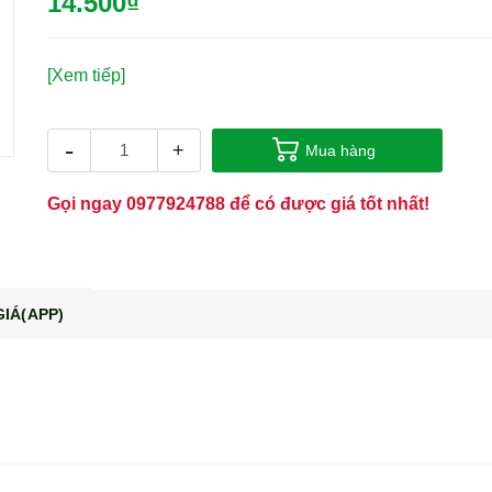
14.500₫
[Xem tiếp]
-
+
Mua hàng
Gọi ngay
0977924788
để có được giá tốt nhất!
IÁ(APP)