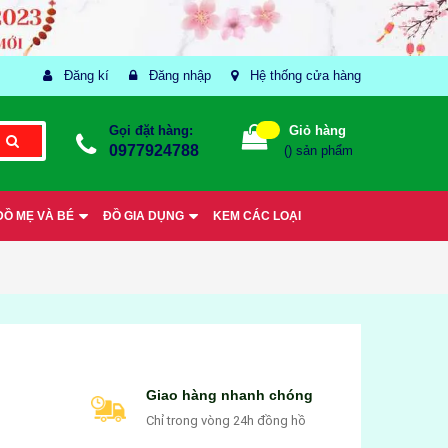
Đăng kí
Đăng nhập
Hệ thống cửa hàng
Gọi đặt hàng:
Giỏ hàng
0977924788
(
) sản phẩm
ĐỒ MẸ VÀ BÉ
ĐỒ GIA DỤNG
KEM CÁC LOẠI
Giao hàng nhanh chóng
Chỉ trong vòng 24h đồng hồ