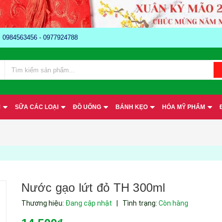
e: 0984563456 - 0977924788
M
SỮA CÁC LOẠI
ĐỒ UỐNG
BÁNH KẸO
HÓA MỸ PHẨM
Nước gạo lứt đỏ TH 300ml
Thương hiệu:
Đang cập nhật
|
Tình trạng:
Còn hàng