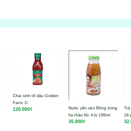
en
Nước yến sào Đông trùng
Trà dâu hoà tan Cozy hộp
Trà
hạ thảo lốc 4 lọ 185ml
18 gói 270gram
Lan
35.000₫
32.000₫
15