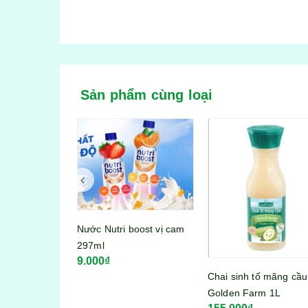
Sản phẩm cùng loại
Chai sinh tố dâu Gold
boost vị cam
Farm 1l
120.000₫
Chai sinh tố mãng cầu
Golden Farm 1L