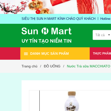
SIÊU THỊ SUN H MART KÍNH CHÀO QUÝ KHÁCH
Hotlin
Tất cả
DANH MỤC SẢN PHẨM
THỰC PHẨ
Trang chủ
ĐỒ UỐNG
Nước Trà sữa MACCHIATO 
/
/