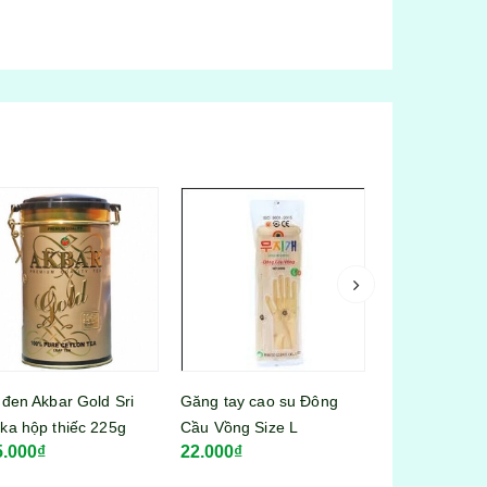
 đen Akbar Gold Sri
Găng tay cao su Đông
Bia hơi Việt H
ka hộp thiếc 225g
Cầu Vồng Size L
5.000₫
22.000₫
22.000₫