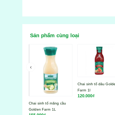
Sản phẩm cùng loại
Chai sinh tố dâu Gold
boost vị cam
Farm 1l
120.000₫
Chai sinh tố mãng cầu
Golden Farm 1L