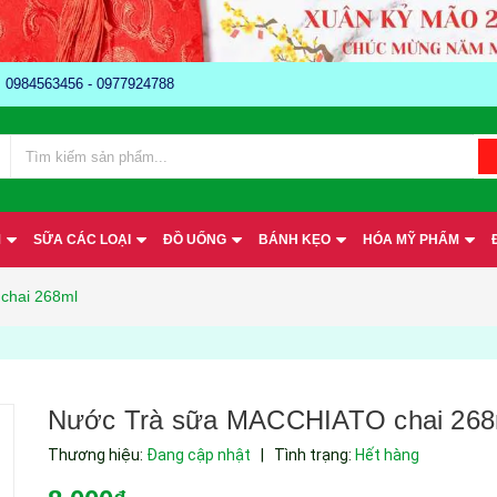
e: 0984563456 - 0977924788
M
SỮA CÁC LOẠI
ĐỒ UỐNG
BÁNH KẸO
HÓA MỸ PHẨM
chai 268ml
Nước Trà sữa MACCHIATO chai 268
Thương hiệu:
Đang cập nhật
|
Tình trạng:
Hết hàng