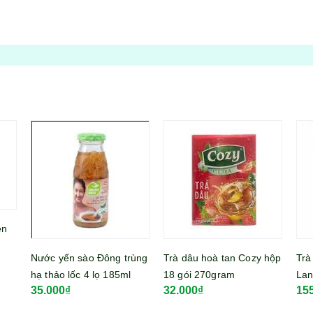
en
Nước yến sào Đông trùng
Trà dâu hoà tan Cozy hộp
Trà
hạ thảo lốc 4 lọ 185ml
18 gói 270gram
Lan
35.000₫
32.000₫
15