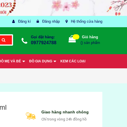
Đăng kí
Đăng nhập
Hệ thống cửa hàng
Gọi đặt hàng:
Giỏ hàng
0977924788
(
) sản phẩm
ĐỒ MẸ VÀ BÉ
ĐỒ GIA DỤNG
KEM CÁC LOẠI
ml
Giao hàng nhanh chóng
Chỉ trong vòng 24h đồng hồ