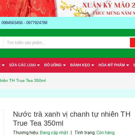
e: 0984563456 - 0977924788
M
SỮA CÁC LOẠI
ĐỒ UỐNG
BÁNH KẸO
HÓA MỸ PHẨM
nhiên TH True Tea 350ml
Nước trà xanh vị chanh tự nhiên TH
True Tea 350ml
Thương hiệu:
Đang cập nhật
|
Tình trạng:
Còn hàng