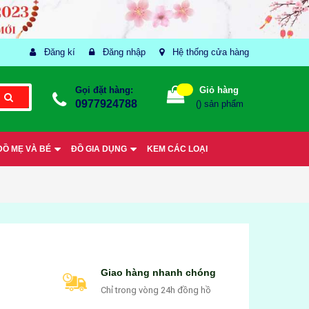
Đăng kí
Đăng nhập
Hệ thống cửa hàng
Gọi đặt hàng:
Giỏ hàng
0977924788
(
) sản phẩm
ĐỒ MẸ VÀ BÉ
ĐỒ GIA DỤNG
KEM CÁC LOẠI
Giao hàng nhanh chóng
Chỉ trong vòng 24h đồng hồ