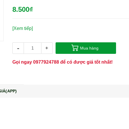
8.500₫
[Xem tiếp]
-
+
Mua hàng
Gọi ngay
0977924788
để có được giá tốt nhất!
IÁ(APP)