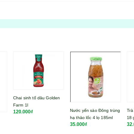
en
Nước yến sào Đông trùng
Trà dâu hoà tan Cozy hộp
Trà
hạ thảo lốc 4 lọ 185ml
18 gói 270gram
Lan
35.000₫
32.000₫
15