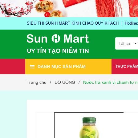
SIÊU THỊ SUN H MART KÍNH CHÀO QUÝ KHÁCH
Hotlin
Tất cả
DANH MỤC SẢN PHẨM
THỰC PHẨ
Trang chủ
ĐỒ UỐNG
Nước trà xanh vị chanh tự 
/
/