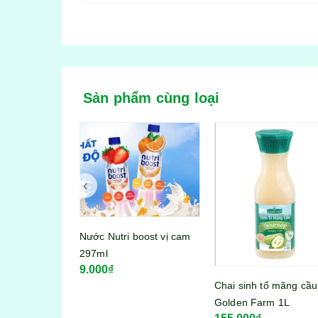
Sản phẩm cùng loại
Chai sinh tố dâu Gold
boost vị cam
Farm 1l
120.000₫
Chai sinh tố mãng cầu
Golden Farm 1L