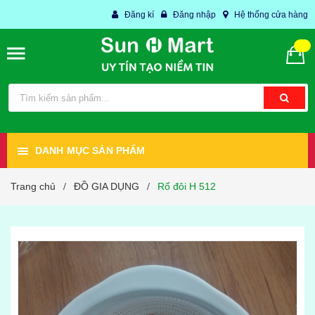
Đăng kí
Đăng nhập
Hệ thống cửa hàng
DANH MỤC SẢN PHẨM
Trang chủ
ĐỒ GIA DỤNG
Rổ đôi H 512
/
/