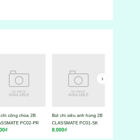
Bút bi nước chữ A mực
đen / xanh
 chì siêu anh hùng 2B
Bút chì định 
5.000₫
ASSMATE PC01-SK
00₫
6.500₫
 tốt