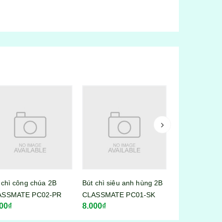
Bút bi nước chữ A mực
đen / xanh
 chì siêu anh hùng 2B
Bút chì định 
5.000₫
ASSMATE PC01-SK
00₫
6.500₫
 tốt