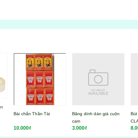
Băng dính dán giá cuộn
Bút chì công chúa 2B
Bút
cam
CLASSMATE PC02-PR
CL
3.000₫
8.000₫
8.0
loại tốt
loại