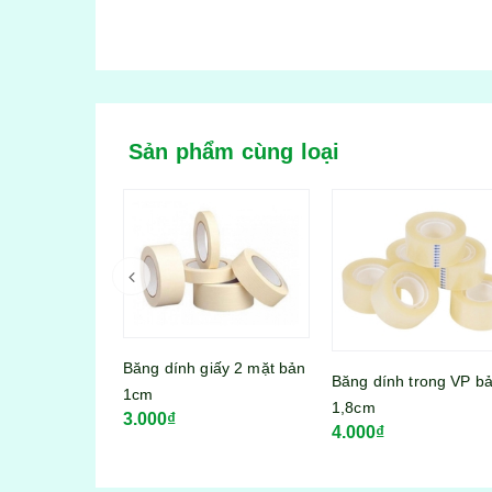
Sản phẩm cùng loại
iấy 2 mặt bản
Băng dính trong VP bản
Bài chắn Thần Tài
1,8cm
4.000₫
10.000₫