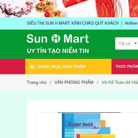
SIÊU THỊ SUN H MART KÍNH CHÀO QUÝ KHÁCH
Hotlin
Tất cả
DANH MỤC SẢN PHẨM
THỰC PHẨ
Trang chủ
VĂN PHÒNG PHẨM
Vở Kế Toán A4 Hải
/
/