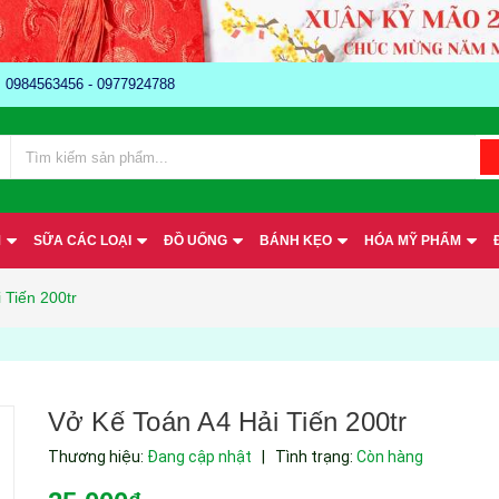
e: 0984563456 - 0977924788
M
SỮA CÁC LOẠI
ĐỒ UỐNG
BÁNH KẸO
HÓA MỸ PHẨM
 Tiến 200tr
Vở Kế Toán A4 Hải Tiến 200tr
Thương hiệu:
Đang cập nhật
|
Tình trạng:
Còn hàng