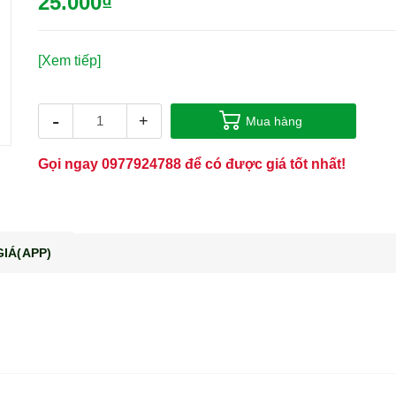
25.000₫
[Xem tiếp]
-
+
Mua hàng
Gọi ngay
0977924788
để có được giá tốt nhất!
IÁ(APP)