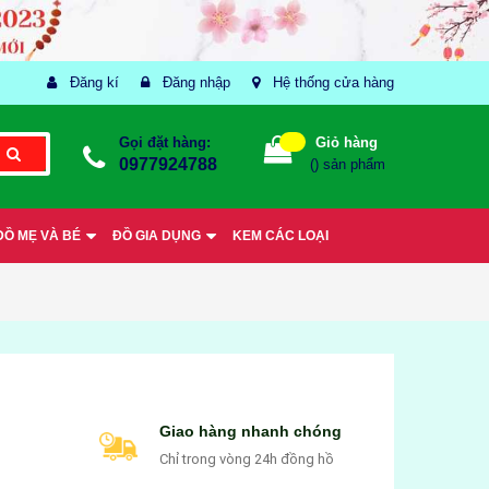
Đăng kí
Đăng nhập
Hệ thống cửa hàng
Gọi đặt hàng:
Giỏ hàng
0977924788
(
) sản phẩm
ĐỒ MẸ VÀ BÉ
ĐỒ GIA DỤNG
KEM CÁC LOẠI
Giao hàng nhanh chóng
Chỉ trong vòng 24h đồng hồ