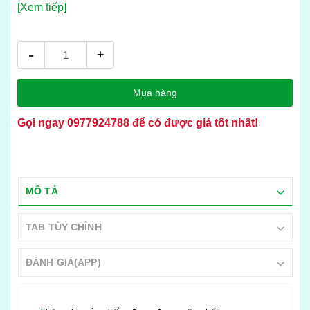
[Xem tiếp]
-
+
Mua hàng
Gọi ngay
0977924788
để có được giá tốt nhất!
MÔ TẢ
TAB TÙY CHỈNH
ĐÁNH GIÁ(APP)