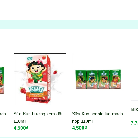
Milo ít đường 180ml
Sữa
dâu
Sữa Kun socola lúa mạch
có 
hộp 110ml
7.750₫
5.0
(vỉ 
4.500₫