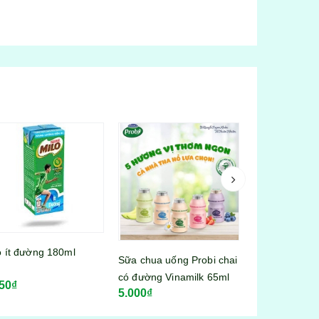
 chua uống Probi chai
Sữa chua uống Probi có
Sữa bột Milo t
đường Vinamilk 65ml
đường Vinamilk 130ml
gói x 22g)
00₫
9.000₫
5c)
70.000₫