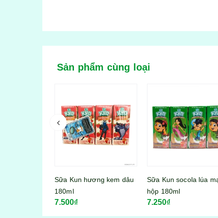
Sản phẩm cùng loại
ơng kem dâu
Sữa Kun socola lúa mạch
Sữa Kun hương kem 
hộp 180ml
110ml
7.250₫
4.500₫