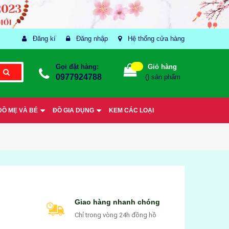
Đăng kí
Đăng nhập
Hệ thống cửa hàng
Gọi đặt hàng:
Giỏ hàng
0977924788
(
) sản phẩm
ĐỒ MẸ VÀ BÉ
ĐỒ GIA DỤNG
KEM CÁC LOẠI
Giao hàng nhanh chóng
Chỉ trong vòng 24h đồng hồ