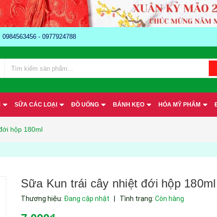
e: 0984563456 - 0977924788
M
SỮA CÁC LOẠI
ĐỒ UỐNG
BÁNH KẸO
HÓA MỸ PHẨM
 đới hộp 180ml
Sữa Kun trái cây nhiệt đới hộp 180ml
Thương hiệu:
Đang cập nhật
|
Tình trạng:
Còn hàng