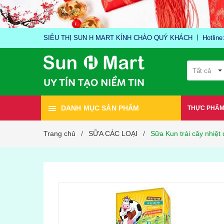
SIÊU THỊ SUN H MART KÍNH CHÀO QUÝ KHÁCH
Hotlin
Tất cả
DANH MỤC SẢN PHẨM
THỰC PHẨ
Trang chủ
SỮA CÁC LOẠI
Sữa Kun trái cây nhiệt
/
/