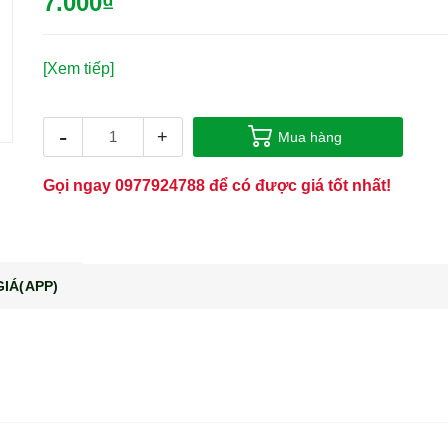
7.000₫
[Xem tiếp]
-
+
Mua hàng
Gọi ngay
0977924788
để có được giá tốt nhất!
IÁ(APP)