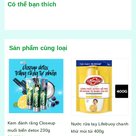
Có thể bạn thích
Sản phẩm cùng loại
đánh răng Closeup
Nước rửa tay Lifebuoy chanh
Sữa rửa m
biển detox 230g
khử mùi túi 400g
Aircool 1