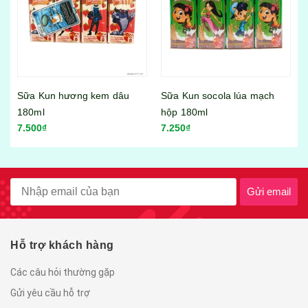
u
Sữa Kun socola lúa mạch
Sữa Kun hương kem dâu
hộp 180ml
110ml
7.250₫
4.500₫
Gửi email
Hỗ trợ khách hàng
Các câu hỏi thường gặp
Gửi yêu cầu hỗ trợ