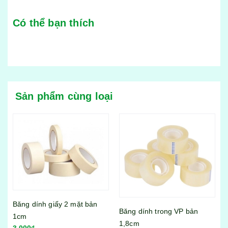
Có thể bạn thích
Sản phẩm cùng loại
Băng dính giấy 2 mặt bản
Băng dính trong VP bản
1cm
Bộ
1,8cm
3.000₫