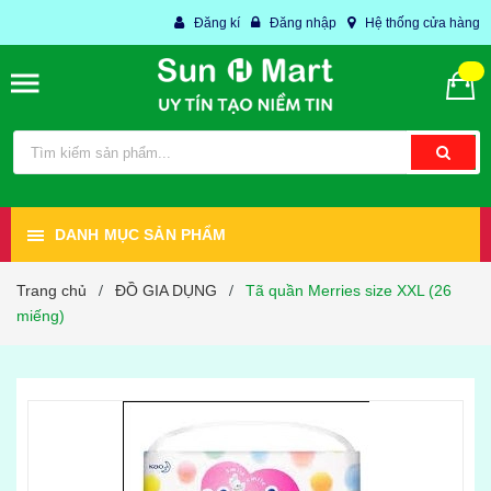
Đăng kí
Đăng nhập
Hệ thống cửa hàng
DANH MỤC SẢN PHẨM
Trang chủ
ĐỒ GIA DỤNG
Tã quần Merries size XXL (26
/
/
miếng)