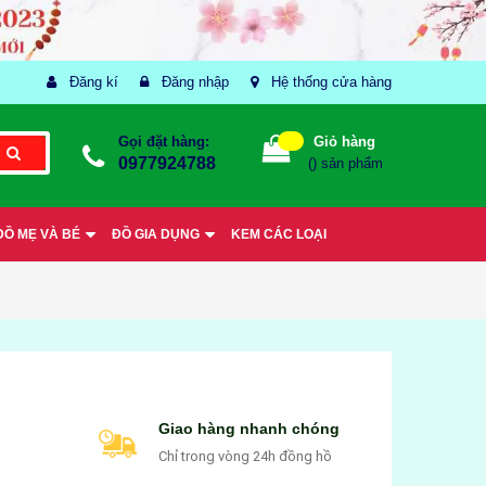
Đăng kí
Đăng nhập
Hệ thống cửa hàng
Gọi đặt hàng:
Giỏ hàng
0977924788
(
) sản phẩm
ĐỒ MẸ VÀ BÉ
ĐỒ GIA DỤNG
KEM CÁC LOẠI
Giao hàng nhanh chóng
Chỉ trong vòng 24h đồng hồ