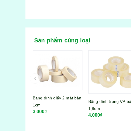
Sản phẩm cùng loại
iấy 2 mặt bản
Băng dính trong VP bản
Bộ hộp thực phẩm 17
1,8cm
món Song Long No:3
4.000₫
95.000₫