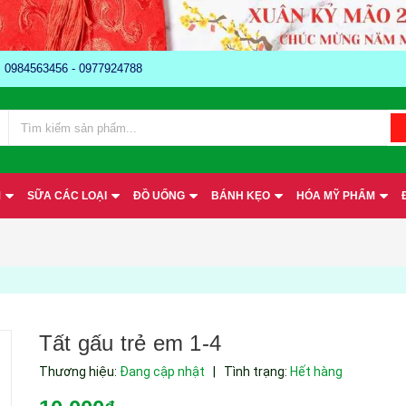
e: 0984563456 - 0977924788
M
SỮA CÁC LOẠI
ĐỒ UỐNG
BÁNH KẸO
HÓA MỸ PHẨM
Tất gấu trẻ em 1-4
Thương hiệu:
Đang cập nhật
|
Tình trạng:
Hết hàng