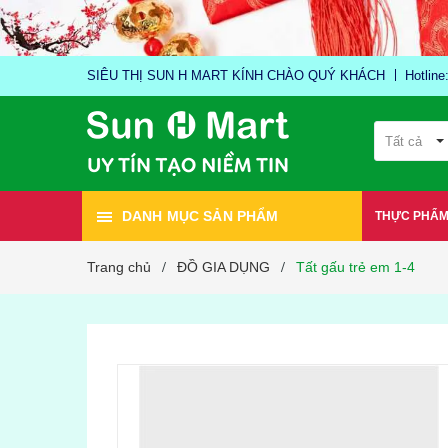
SIÊU THỊ SUN H MART KÍNH CHÀO QUÝ KHÁCH
Hotlin
Tất cả
DANH MỤC SẢN PHẨM
THỰC PHẨ
Trang chủ
ĐỒ GIA DỤNG
Tất gấu trẻ em 1-4
/
/