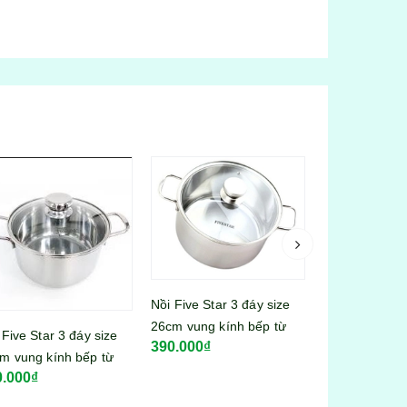
 Five Star 3 đáy size
m vung kính bếp từ
Thùng rác bật Flowers
Nước lau sàn 
0.000₫
N26IN003
hoa hồng sz lớn 1092
hương hoa lil
145.000₫
95.000₫
thảo 3,6kg