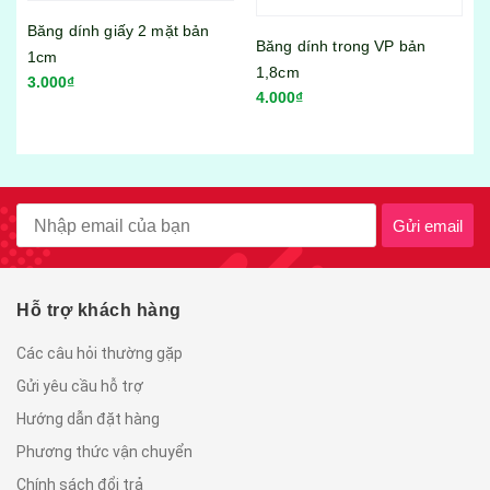
n
Băng dính trong VP bản
Bộ hộp thực phẩm 17 món
1,8cm
Song Long No:3089
4.000₫
95.000₫
Gửi email
Hỗ trợ khách hàng
Các câu hỏi thường gặp
Gửi yêu cầu hỗ trợ
Hướng dẫn đặt hàng
Phương thức vận chuyển
Chính sách đổi trả