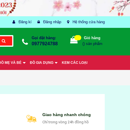
Đăng kí
Đăng nhập
Hệ thống cửa hàng
Gọi đặt hàng:
Giỏ hàng
0977924788
(
) sản phẩm
ĐỒ MẸ VÀ BÉ
ĐỒ GIA DỤNG
KEM CÁC LOẠI
Giao hàng nhanh chóng
Chỉ trong vòng 24h đồng hồ