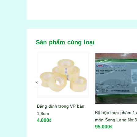
Sản phẩm cùng loại
iấy 2 mặt bản
Băng dính trong VP bản
Bộ hộp thực phẩm 17
1,8cm
món Song Long No:3
4.000₫
95.000₫