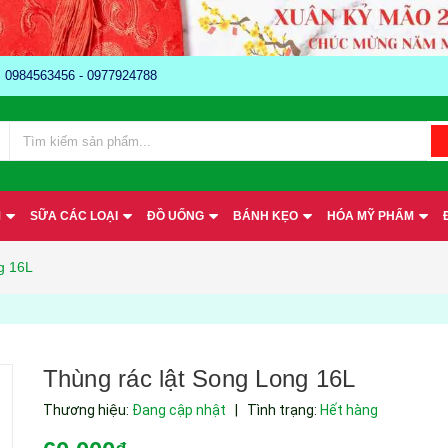
e: 0984563456 - 0977924788
M
SỮA CÁC LOẠI
ĐỒ UỐNG
BÁNH KẸO
HÓA MỸ PHẨM
g 16L
Thùng rác lật Song Long 16L
Thương hiệu:
Đang cập nhật
|
Tình trạng:
Hết hàng