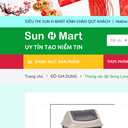
SIÊU THỊ SUN H MART KÍNH CHÀO QUÝ KHÁCH
Hotlin
Tất cả
DANH MỤC SẢN PHẨM
THỰC PHẨ
Trang chủ
ĐỒ GIA DỤNG
Thùng rác lật Song Lon
/
/