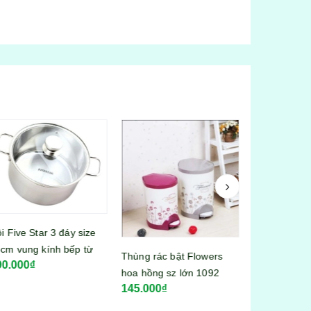
 Five Star 3 đáy size
m vung kính bếp từ
Thùng rác bật Flowers
Nước lau sàn 
0.000₫
N26IN003
hoa hồng sz lớn 1092
hương hoa lil
145.000₫
95.000₫
thảo 3,6kg