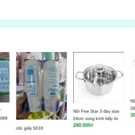
Nồi
26c
Nồi Five Star 3 đáy size
39
FS
089
24cm vung kính bếp từ
290.000₫
FSN24IN002
cốc giấy 5018