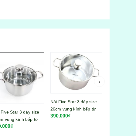
 Five Star 3 đáy size
m vung kính bếp từ
Thùng rác bật Flowers
Nước lau sàn 
0.000₫
N26IN003
hoa hồng sz lớn 1092
hương hoa lil
145.000₫
95.000₫
thảo 3,6kg