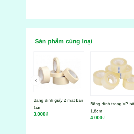
Sản phẩm cùng loại
iấy 2 mặt bản
Băng dính trong VP bản
Bộ hộp thực phẩm 17
1,8cm
món Song Long No:3
4.000₫
95.000₫