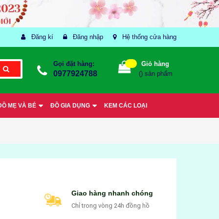
Đăng kí
Đăng nhập
Hệ thống cửa hàng
Gọi đặt hàng:
Giỏ hàng
0977924788
(
) sản phẩm
ĐỒ MẸ VÀ BÉ
ĐỒ GIA DỤNG
KEM CÁC LOẠI
Giao hàng nhanh chóng
Chỉ trong vòng 24h đồng hồ