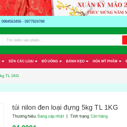
e: 0984563456 - 0977924788
M
SỮA CÁC LOẠI
ĐỒ UỐNG
BÁNH KẸO
HÓA MỸ PHẨM
 5kg TL 1KG
túi nilon đen loại đựng 5kg TL 1KG
Thương hiệu:
Đang cập nhật
|
Tình trạng:
Còn hàng