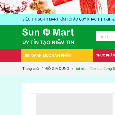
SIÊU THỊ SUN H MART KÍNH CHÀO QUÝ KHÁCH
Hotlin
Tất cả
DANH MỤC SẢN PHẨM
THỰC PHẨ
Trang chủ
ĐỒ GIA DỤNG
túi nilon đen loại đựng
/
/