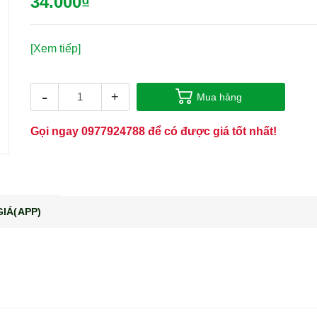
34.000₫
[Xem tiếp]
-
+
Mua hàng
Gọi ngay
0977924788
để có được giá tốt nhất!
IÁ(APP)