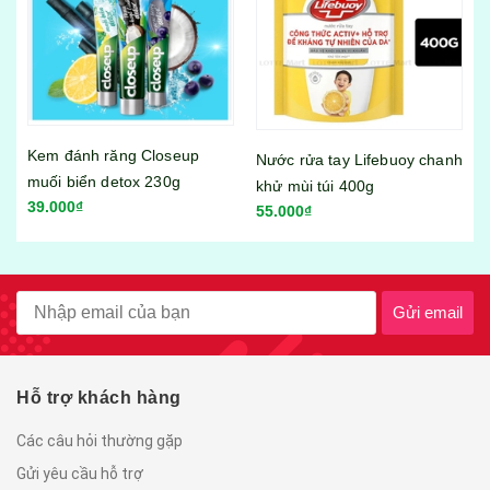
up
Nước rửa tay Lifebuoy chanh
Sữa rửa mặt Nivea men
khử mùi túi 400g
Aircool 100g
55.000₫
65.000₫
Gửi email
Hỗ trợ khách hàng
Các câu hỏi thường gặp
Gửi yêu cầu hỗ trợ