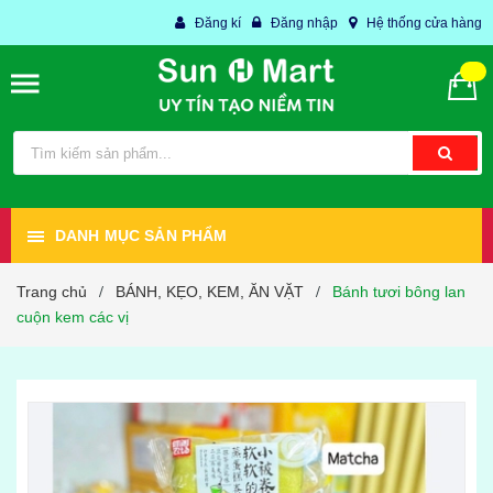
Đăng kí
Đăng nhập
Hệ thống cửa hàng
DANH MỤC SẢN PHẨM
Trang chủ
BÁNH, KẸO, KEM, ĂN VẶT
Bánh tươi bông lan
/
/
cuộn kem các vị