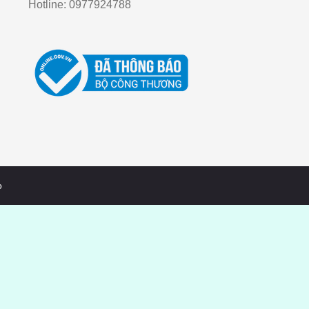
Hotline:
0977924788
o