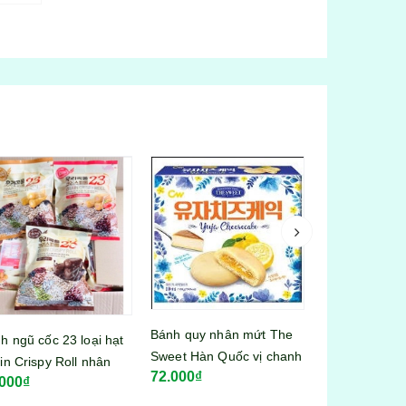
h quy nhân mứt The
Bánh quy ăn kiêng Zero
Kẹo dẻo Hari
et Hàn Quốc vị chanh
Baloco Ý vị chocolate hộp
Grapes 80g
.000₫
78.000₫
25.000₫
0g
210gr