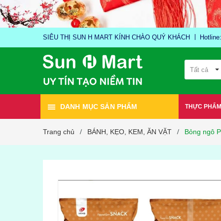
SIÊU THỊ SUN H MART KÍNH CHÀO QUÝ KHÁCH
Hotlin
Tất cả
DANH MỤC SẢN PHẨM
THỰC PHẨ
Trang chủ
BÁNH, KẸO, KEM, ĂN VẶT
Bỏng ngô P
/
/