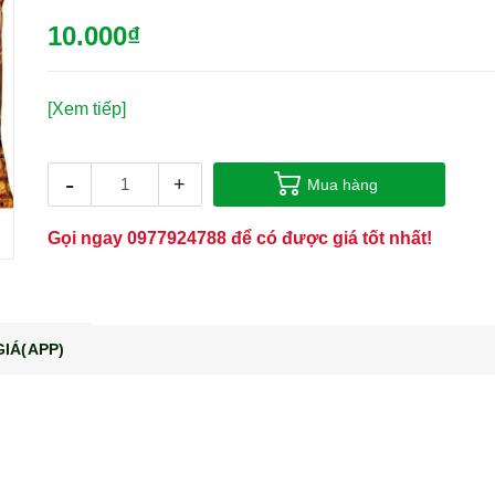
10.000₫
[Xem tiếp]
-
+
Mua hàng
Gọi ngay
0977924788
để có được giá tốt nhất!
IÁ(APP)