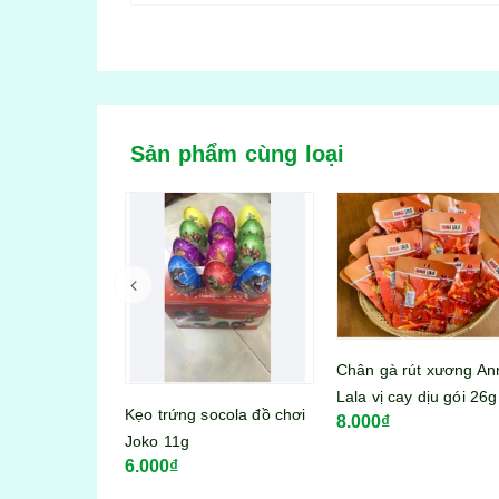
Sản phẩm cùng loại
Chân gà rút xương Anna
Lala vị cay dịu gói 26g
Bánh tráng trộn Miss
ocola đồ chơi
8.000₫
Bánh Tráng vị sa tế bò
6.000₫
23g