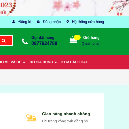
Đăng kí
Đăng nhập
Hệ thống cửa hàng
Gọi đặt hàng:
Giỏ hàng
0977924788
(
) sản phẩm
ĐỒ MẸ VÀ BÉ
ĐỒ GIA DỤNG
KEM CÁC LOẠI
Giao hàng nhanh chóng
Chỉ trong vòng 24h đồng hồ