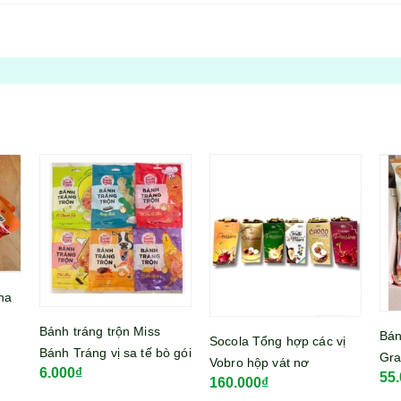
Bán
Bánh ngũ cốc 23 loại hạt
Socola Tổng hợp các vị
Swe
 gói
Grain Crispy Roll nhân
Vobro hộp vát nơ
72
19
55.000₫
kem dâu Hàn Quốc gói
160.000₫
192gram
150g