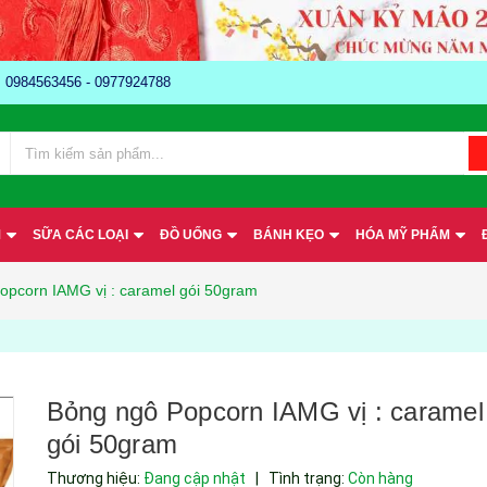
e: 0984563456 - 0977924788
M
SỮA CÁC LOẠI
ĐỒ UỐNG
BÁNH KẸO
HÓA MỸ PHẨM
opcorn IAMG vị : caramel gói 50gram
Bỏng ngô Popcorn IAMG vị : caramel
gói 50gram
Thương hiệu:
Đang cập nhật
|
Tình trạng:
Còn hàng