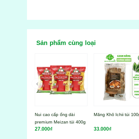
Sản phẩm cùng loại
 ống dài
Măng Khô Ichii túi 100g
izan túi 400g
33.000₫
Viên thả lẩu Lacusina 