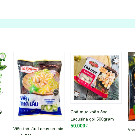
Chả mực xoắn ống
Mì 
Lacusina gói 500gram
lớn
50.000₫
39
mix
Viên khoai tây nhân