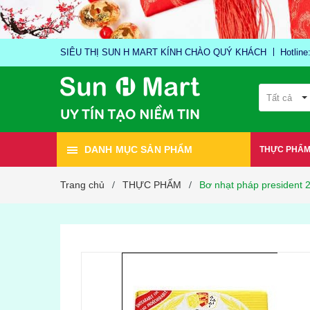
SIÊU THỊ SUN H MART KÍNH CHÀO QUÝ KHÁCH
Hotlin
Tất cả
DANH MỤC SẢN PHẨM
THỰC PHẨ
Trang chủ
THỰC PHẨM
Bơ nhạt pháp president 
/
/