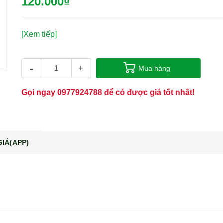
120.000₫
[Xem tiếp]
-
+
Mua hàng
Gọi ngay
0977924788
để có được giá tốt nhất!
IÁ(APP)