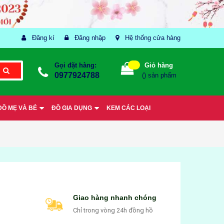
Đăng kí
Đăng nhập
Hệ thống cửa hàng
Gọi đặt hàng:
Giỏ hàng
0977924788
(
) sản phẩm
ĐỒ MẸ VÀ BÉ
ĐỒ GIA DỤNG
KEM CÁC LOẠI
Giao hàng nhanh chóng
Chỉ trong vòng 24h đồng hồ