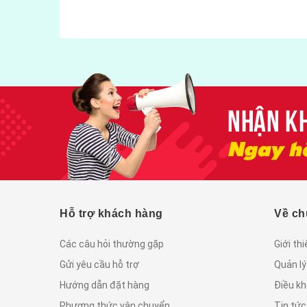
vị gói 500gram
55.000₫
Hỗ trợ khách hàng
Về ch
Các câu hỏi thường gặp
Giới th
Gửi yêu cầu hỗ trợ
Quản lý
Hướng dẫn đặt hàng
Điều kh
Phương thức vận chuyển
Tin tứ