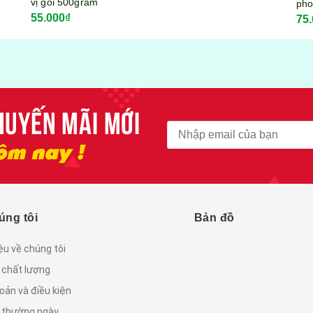
phomai Mozzarella
75.000₫
KITKOOL gói 300gram
úng tôi
Bản đồ
iệu về chúng tôi
 chất lượng
oản và điều kiện
c thường ngày