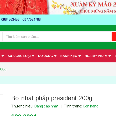
e: 0984563456 - 0977924788
M
SỮA CÁC LOẠI
ĐỒ UỐNG
BÁNH KẸO
HÓA MỸ PHẨM
200g
Bơ nhạt pháp president 200g
Thương hiệu:
Đang cập nhật
|
Tình trạng:
Còn hàng