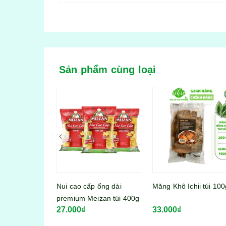
Sản phẩm cùng loại
 ống dài
Măng Khô Ichii túi 100g
izan túi 400g
33.000₫
Viên thả lẩu Lacusina 