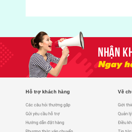
vị gói 500gram
55.000₫
Hỗ trợ khách hàng
Về ch
Các câu hỏi thường gặp
Giới th
Gửi yêu cầu hỗ trợ
Quản lý
Hướng dẫn đặt hàng
Điều kh
Phương thức vận chuyển
Tin tứ