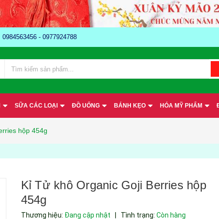
e: 0984563456 - 0977924788
M
SỮA CÁC LOẠI
ĐỒ UỐNG
BÁNH KẸO
HÓA MỸ PHẨM
erries hộp 454g
Kỉ Tử khô Organic Goji Berries hộp
454g
Thương hiệu:
Đang cập nhật
|
Tình trạng:
Còn hàng