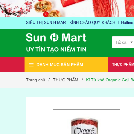
SIÊU THỊ SUN H MART KÍNH CHÀO QUÝ KHÁCH
Hotlin
Tất cả
DANH MỤC SẢN PHẨM
THỰC PHẨ
Trang chủ
THỰC PHẨM
Kỉ Tử khô Organic Goji B
/
/