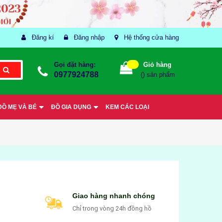
Đăng kí
Đăng nhập
Hệ thống cửa hàng
Gọi đặt hàng:
Giỏ hàng
0977924788
(
) sản phẩm
ĐỒ MẸ VÀ BÉ
ĐỒ GIA DỤNG
KEM CÁC LOẠI
Giao hàng nhanh chóng
Chỉ trong vòng 24h đồng hồ