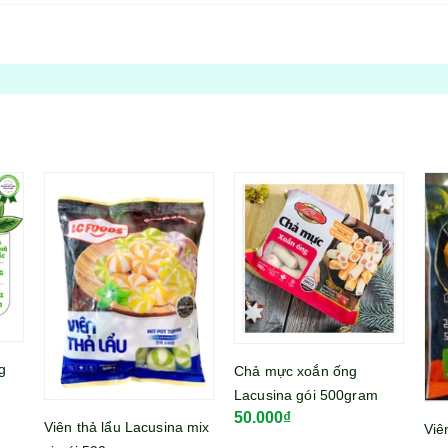
Chả mực xoắn ống
Mì 
Lacusina gói 500gram
lớn
50.000₫
39
mix
Viên khoai tây nhân