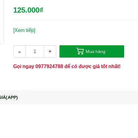
125.000₫
[Xem tiếp]
-
+
Mua hàng
Gọi ngay
0977924788
để có được giá tốt nhất!
IÁ(APP)