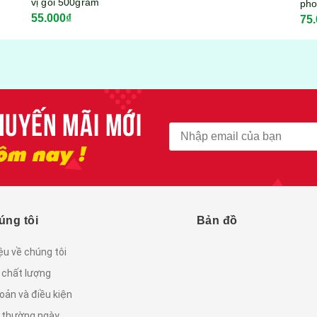
phomai Mozzarella
75.000₫
KITKOOL gói 300gram
úng tôi
Bản đồ
iệu về chúng tôi
 chất lượng
oản và điều kiện
c thường ngày