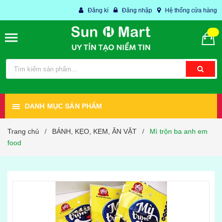
Đăng kí
Đăng nhập
Hệ thống cửa hàng
DANH MỤC SẢN PHẨM
Trang chủ
BÁNH, KẸO, KEM, ĂN VẶT
Mì trộn ba anh em
/
/
food