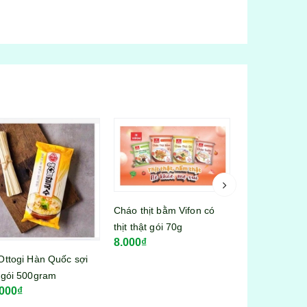
Cháo thịt bằm Vifon có
thịt thật gói 70g
8.000₫
Sốt Mayonnai
Ottogi Hàn Quốc sợi
tuýp 260g
 gói 500gram
34.000₫
.000₫