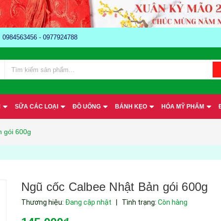
e: 0984563456 - 0977924788
M
SỮA CÁC LOẠI
ĐỒ UỐNG
BÁNH KẸO
HÓA MỸ PHẨM
n gói 600g
Ngũ cốc Calbee Nhật Bản gói 600g
Thương hiệu:
Đang cập nhật
|
Tình trạng:
Còn hàng