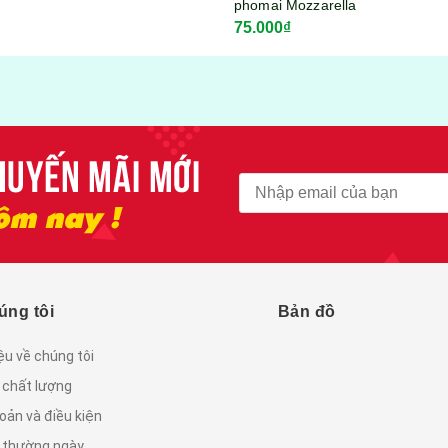
phomai Mozzarella
75.000₫
KITKOOL gói 300gram
úng tôi
Bản đồ
iệu về chúng tôi
 chất lượng
oản và điều kiện
c thường ngày