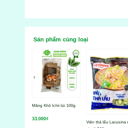
Sản phẩm cùng loại
 ống dài
Măng Khô Ichii túi 100g
izan túi 400g
33.000₫
Viên thả lẩu Lacusina 