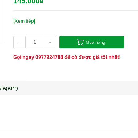
145.000₫
[Xem tiếp]
-
+
Mua hàng
Gọi ngay
0977924788
để có được giá tốt nhất!
IÁ(APP)