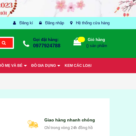
Đăng kí
Đăng nhập
Hệ thống cửa hàng
Gọi đặt hàng:
Giỏ hàng
0977924788
(
) sản phẩm
ĐỒ MẸ VÀ BÉ
ĐỒ GIA DỤNG
KEM CÁC LOẠI
Giao hàng nhanh chóng
Chỉ trong vòng 24h đồng hồ