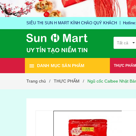
SIÊU THỊ SUN H MART KÍNH CHÀO QUÝ KHÁCH
Hotlin
Tất cả
DANH MỤC SẢN PHẨM
THỰC PHẨ
Trang chủ
THỰC PHẨM
Ngũ cốc Calbee Nhật Bả
/
/