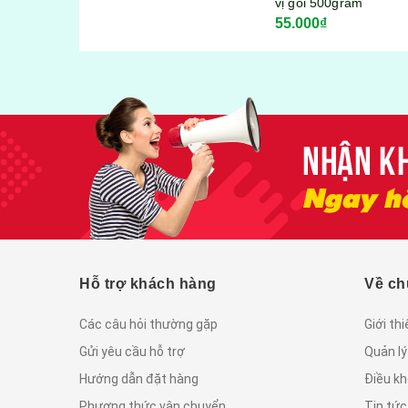
vị gói 500gram
55.000₫
Hỗ trợ khách hàng
Về ch
Các câu hỏi thường gặp
Giới th
Gửi yêu cầu hỗ trợ
Quản lý
Hướng dẫn đặt hàng
Điều kh
Phương thức vận chuyển
Tin tứ