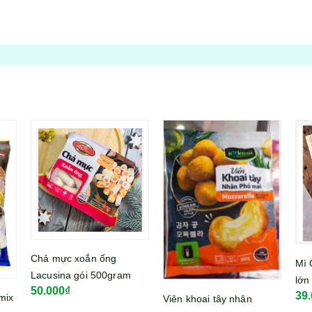
Chả mực xoắn ống
Mì 
Lacusina gói 500gram
lớn
50.000₫
39
mix
Viên khoai tây nhân