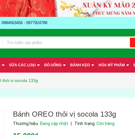
e: 0984563456 - 0977924788
M
SỮA CÁC LOẠI
ĐỒ UỐNG
BÁNH KẸO
HÓA MỸ PHẨM
thỏi vị socola 133g
Bánh OREO thỏi vị socola 133g
Thương hiệu:
Đang cập nhật
|
Tình trạng:
Còn hàng