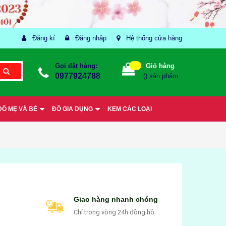
Đăng kí
Đăng nhập
Hệ thống cửa hàng
Gọi đặt hàng:
Giỏ hàng
0977924788
(
) sản phẩm
ĐỒ MẸ VÀ BÉ
ĐỒ GIA DỤNG
KEM CÁC LOẠI
Giao hàng nhanh chóng
Chỉ trong vòng 24h đồng hồ