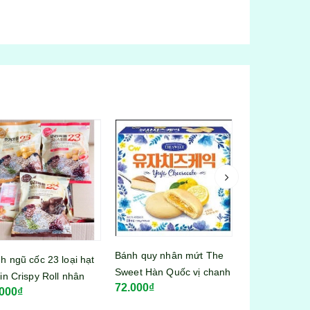
h quy nhân mứt The
Bánh quy ăn kiêng Zero
Kẹo dẻo Hari
et Hàn Quốc vị chanh
Baloco Ý vị chocolate hộp
Grapes 80g
.000₫
78.000₫
25.000₫
0g
210gr