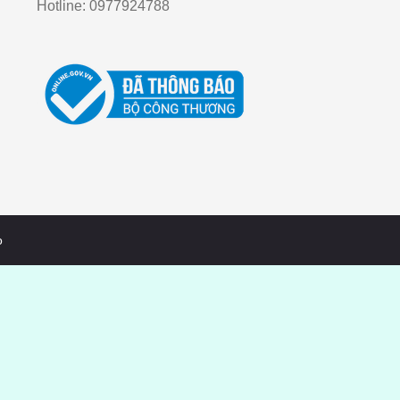
Hotline:
0977924788
o