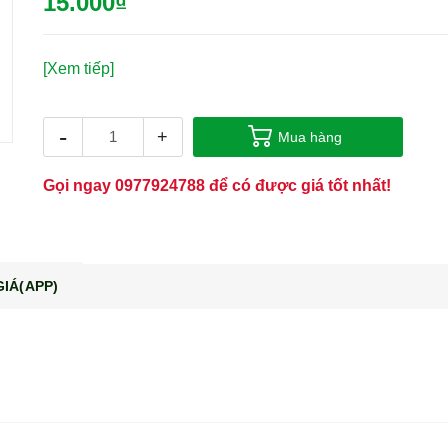
15.000₫
[Xem tiếp]
-
+
Mua hàng
Gọi ngay
0977924788
để có được giá tốt nhất!
IÁ(APP)