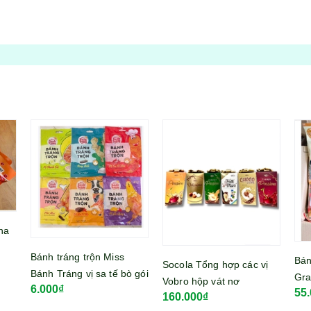
Bán
Bánh ngũ cốc 23 loại hạt
Socola Tổng hợp các vị
Swe
 gói
Grain Crispy Roll nhân
Vobro hộp vát nơ
72
19
55.000₫
kem dâu Hàn Quốc gói
160.000₫
192gram
150g