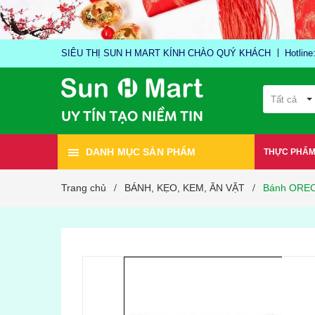
SIÊU THỊ SUN H MART KÍNH CHÀO QUÝ KHÁCH
Hotlin
Tất cả
DANH MỤC SẢN PHẨM
THỰC PHẨ
Trang chủ
BÁNH, KẸO, KEM, ĂN VẶT
Bánh OREO 
/
/