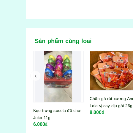
Sản phẩm cùng loại
Chân gà rút xương Anna
Lala vị cay dịu gói 26g
Bánh tráng trộn Miss
ocola đồ chơi
8.000₫
Bánh Tráng vị sa tế bò
6.000₫
23g