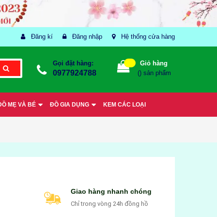
Đăng kí
Đăng nhập
Hệ thống cửa hàng
Gọi đặt hàng:
Giỏ hàng
0977924788
(
) sản phẩm
ĐỒ MẸ VÀ BÉ
ĐỒ GIA DỤNG
KEM CÁC LOẠI
Giao hàng nhanh chóng
Chỉ trong vòng 24h đồng hồ