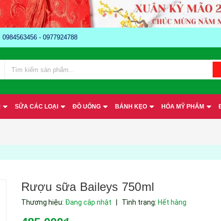
e: 0984563456 - 0977924788
M
SỮA CÁC LOẠI
ĐỒ UỐNG
BÁNH KẸO
HÓA MỸ PHẨM
Rượu sữa Baileys 750ml
Thương hiệu:
Đang cập nhật
|
Tình trạng:
Hết hàng