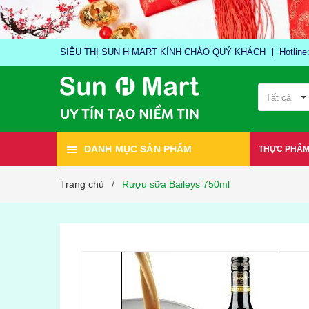
SIÊU THỊ SUN H MART KÍNH CHÀO QUÝ KHÁCH
Hotlin
Tất cả
DANH MỤC SẢN PHẨM
THỰC PHẨ
Trang chủ
Rượu sữa Baileys 750ml
/