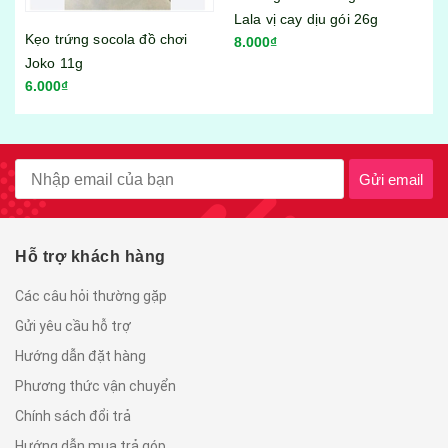
Lala vị cay dịu gói 26g
Bánh tráng trộn Miss Bánh
i
8.000₫
Tráng vị sa tế bò gói 23g
6.000₫
Gửi email
Hỗ trợ khách hàng
Các câu hỏi thường gặp
Gửi yêu cầu hỗ trợ
Hướng dẫn đặt hàng
Phương thức vận chuyển
Chính sách đổi trả
Hướng dẫn mua trả góp