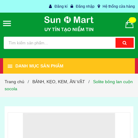
Đăng kí
Đăng nhập
Hệ thống cửa hàng
DANH MỤC SẢN PHẨM
Trang chủ
BÁNH, KẸO, KEM, ĂN VẶT
Solite bông lan cuộn
/
/
socola