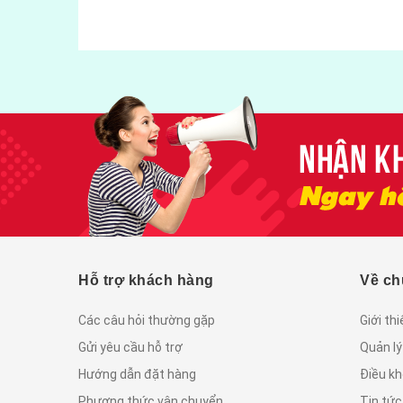
vị gói 500gram
55.000₫
Hỗ trợ khách hàng
Về ch
Các câu hỏi thường gặp
Giới th
Gửi yêu cầu hỗ trợ
Quản lý
Hướng dẫn đặt hàng
Điều kh
Phương thức vận chuyển
Tin tứ