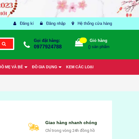
Đăng kí
Đăng nhập
Hệ thống cửa hàng
Gọi đặt hàng:
Giỏ hàng
0977924788
(
) sản phẩm
ĐỒ MẸ VÀ BÉ
ĐỒ GIA DỤNG
KEM CÁC LOẠI
Giao hàng nhanh chóng
Chỉ trong vòng 24h đồng hồ