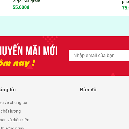
phomai Mozzarella
75.000₫
KITKOOL gói 300gram
úng tôi
Bản đồ
iệu về chúng tôi
 chất lượng
oản và điều kiện
c thường ngày