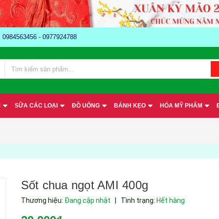
e: 0984563456 - 0977924788
M
SỮA CÁC LOẠI
ĐỒ UỐNG
BÁNH KẸO
HÓA MỸ PHẨM
Sốt chua ngọt AMI 400g
Thương hiệu:
Đang cập nhật
|
Tình trạng:
Hết hàng