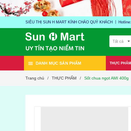
SIÊU THỊ SUN H MART KÍNH CHÀO QUÝ KHÁCH
Hotlin
Tất cả
DANH MỤC SẢN PHẨM
THỰC PHẨ
Trang chủ
THỰC PHẨM
Sốt chua ngọt AMI 400g
/
/