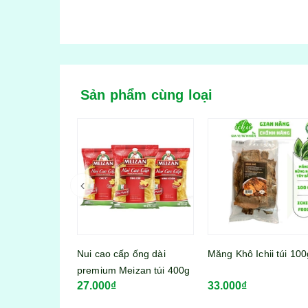
Sản phẩm cùng loại
 ống dài
Măng Khô Ichii túi 100g
izan túi 400g
33.000₫
Viên thả lẩu Lacusina 