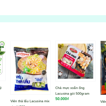
Chả mực xoắn ống
Mì 
Lacusina gói 500gram
lớn
50.000₫
39
mix
Viên khoai tây nhân