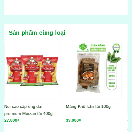
Sản phẩm cùng loại
Măng Khô Ichii túi 100g
33.000₫
Viên thả lẩu Lacusina mix vị
gói 500gram