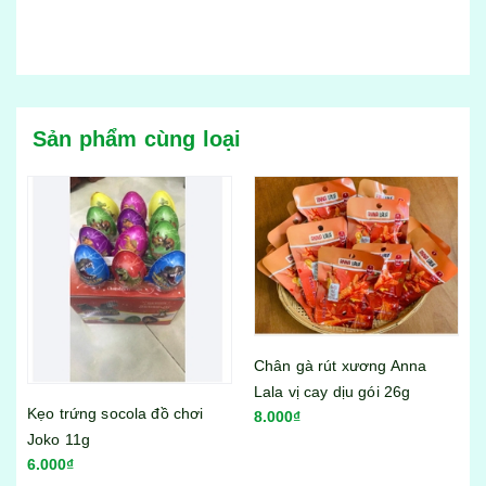
Sản phẩm cùng loại
Chân gà rút xương Anna
Lala vị cay dịu gói 26g
Bánh tráng trộn Miss Bánh
i
8.000₫
Tráng vị sa tế bò gói 23g
6.000₫