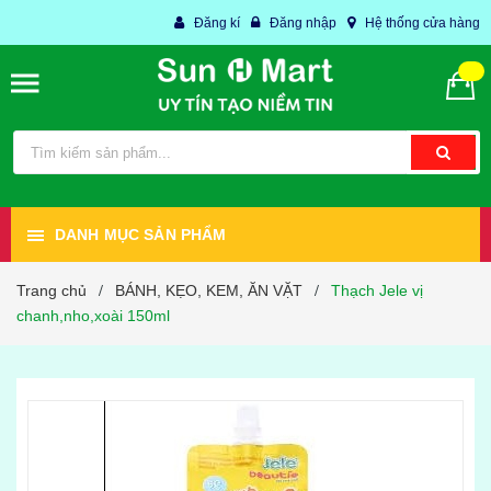
Đăng kí
Đăng nhập
Hệ thống cửa hàng
DANH MỤC SẢN PHẨM
Trang chủ
BÁNH, KẸO, KEM, ĂN VẶT
Thạch Jele vị
/
/
chanh,nho,xoài 150ml