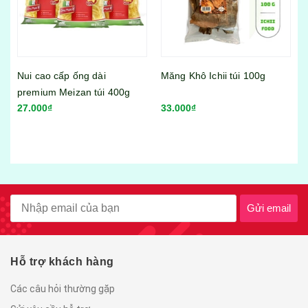
Nui cao cấp ống dài
Măng Khô Ichii túi 100g
premium Meizan túi 400g
27.000₫
33.000₫
Vi
gó
55
Gửi email
Hỗ trợ khách hàng
Các câu hỏi thường gặp