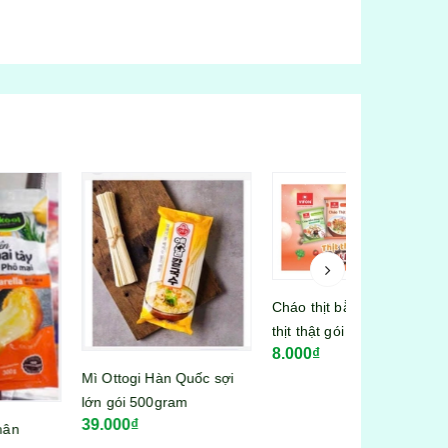
Cháo thịt bằm Vifon có
thịt thật gói 70g
8.000₫
Sốt Mayonnai
Ottogi Hàn Quốc sợi
tuýp 260g
 gói 500gram
34.000₫
.000₫