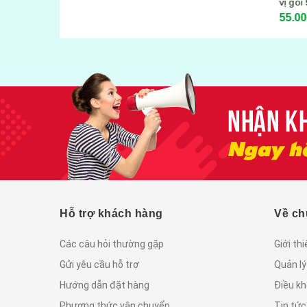
vị gói 500gram
55.000₫
Hỗ trợ khách hàng
Về ch
Các câu hỏi thường gặp
Giới th
Gửi yêu cầu hỗ trợ
Quản lý
Hướng dẫn đặt hàng
Điều kh
Phương thức vận chuyển
Tin tứ