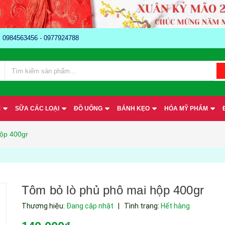
e: 0984563456 - 0977924788
M
SỮA CÁC LOẠI
ĐỒ UỐNG
BÁNH KẸO
HÓA MỸ PHẨM
hộp 400gr
Tôm bỏ lò phủ phô mai hộp 400gr
Thương hiệu:
Đang cập nhật
|
Tình trạng:
Hết hàng