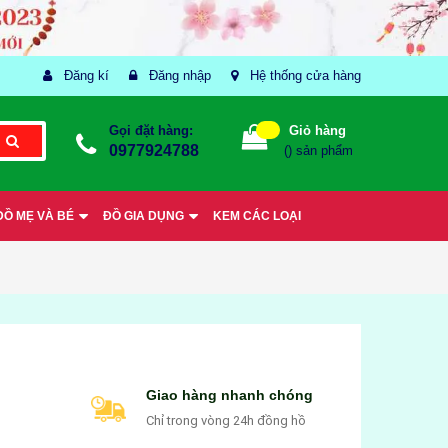
Đăng kí
Đăng nhập
Hệ thống cửa hàng
Gọi đặt hàng:
Giỏ hàng
0977924788
(
) sản phẩm
ĐỒ MẸ VÀ BÉ
ĐỒ GIA DỤNG
KEM CÁC LOẠI
Giao hàng nhanh chóng
Chỉ trong vòng 24h đồng hồ