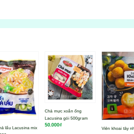
Chả mực xoắn ống
Mì 
Lacusina gói 500gram
lớn
50.000₫
39
mix
Viên khoai tây nhân