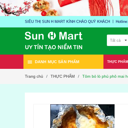
SIÊU THỊ SUN H MART KÍNH CHÀO QUÝ KHÁCH
Hotlin
Tất cả
DANH MỤC SẢN PHẨM
THỰC PHẨ
Trang chủ
THỰC PHẨM
Tôm bỏ lò phủ phô mai 
/
/