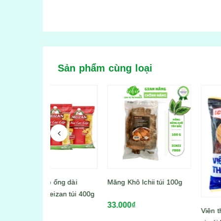
Sản phẩm cùng loại
 ống dài
Măng Khô Ichii túi 100g
izan túi 400g
33.000₫
Viên thả lẩu Lacusina 