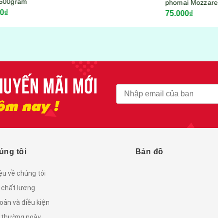
phomai Mozzarella
75.000₫
KITKOOL gói 300gram
úng tôi
Bản đồ
iệu về chúng tôi
 chất lượng
oản và điều kiện
c thường ngày