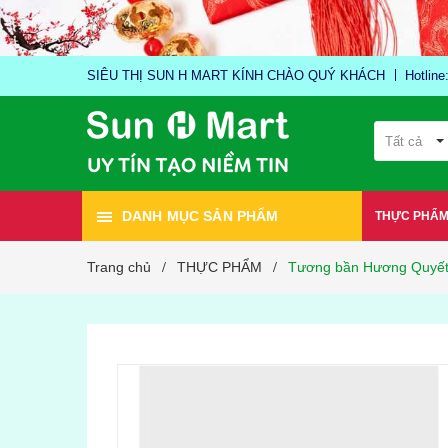
SIÊU THỊ SUN H MART KÍNH CHÀO QUÝ KHÁCH
Hotlin
Tất cả
DANH MỤC SẢN PHẨM
THỰC PHẨ
Trang chủ
THỰC PHẨM
Tương bần Hương Quyết
/
/