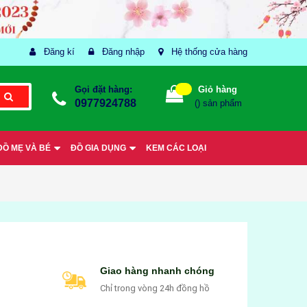
Đăng kí
Đăng nhập
Hệ thống cửa hàng
Gọi đặt hàng:
Giỏ hàng
0977924788
(
) sản phẩm
ĐỒ MẸ VÀ BÉ
ĐỒ GIA DỤNG
KEM CÁC LOẠI
Giao hàng nhanh chóng
Chỉ trong vòng 24h đồng hồ