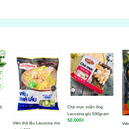
Chả mực xoắn ống
Mì 
Lacusina gói 500gram
lớn
50.000₫
39
mix
Viên khoai tây nhân