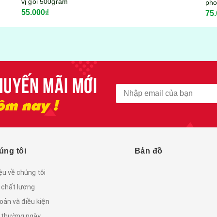
phomai Mozzarella
75.000₫
KITKOOL gói 300gram
úng tôi
Bản đồ
iệu về chúng tôi
 chất lượng
oản và điều kiện
c thường ngày