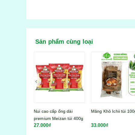
Sản phẩm cùng loại
 ống dài
Măng Khô Ichii túi 100g
izan túi 400g
33.000₫
Viên thả lẩu Lacusina 