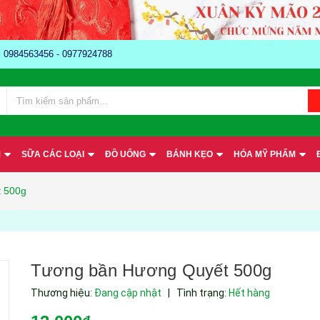
e: 0984563456 - 0977924788
M
SỮA CÁC LOẠI
ĐỒ UỐNG
BÁNH KẸO
HÓA MỸ PHẨM
 500g
Tương bần Hương Quyết 500g
Thương hiệu:
Đang cập nhật
|
Tình trạng:
Hết hàng