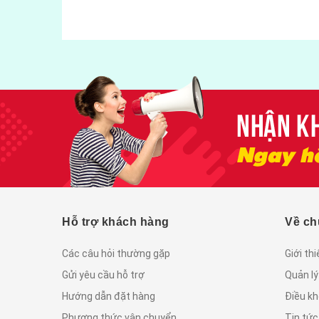
vị gói 500gram
55.000₫
Hỗ trợ khách hàng
Về ch
Các câu hỏi thường gặp
Giới th
Gửi yêu cầu hỗ trợ
Quản lý
Hướng dẫn đặt hàng
Điều kh
Phương thức vận chuyển
Tin tứ