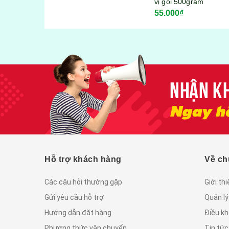
vị gói 500gram
55.000₫
Hỗ trợ khách hàng
Về ch
Các câu hỏi thường gặp
Giới th
Gửi yêu cầu hỗ trợ
Quản lý
Hướng dẫn đặt hàng
Điều kh
Phương thức vận chuyển
Tin tứ