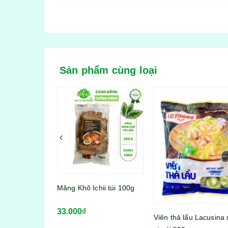
Sản phẩm cùng loại
 ống dài
Măng Khô Ichii túi 100g
izan túi 400g
33.000₫
Viên thả lẩu Lacusina 