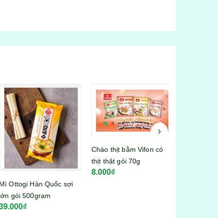
Cháo thịt bằm Vifon có
thịt thật gói 70g
8.000₫
Sốt Mayonnai
Ottogi Hàn Quốc sợi
tuýp 260g
 gói 500gram
34.000₫
.000₫