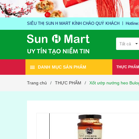
SIÊU THỊ SUN H MART KÍNH CHÀO QUÝ KHÁCH
Hotlin
Tất cả
DANH MỤC SẢN PHẨM
THỰC PHẨ
Trang chủ
THỰC PHẨM
Xốt ướp nướng heo Bulog
/
/