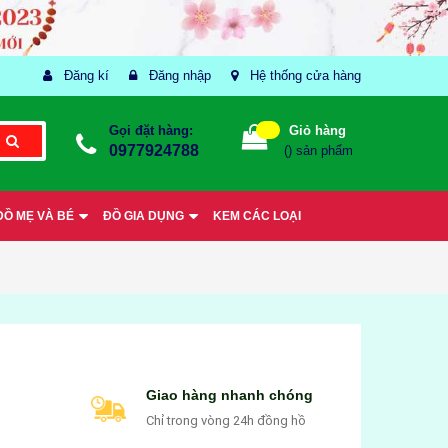
Đăng kí
Đăng nhập
Hệ thống cửa hàng
Gọi đặt hàng:
Giỏ hàng
0977924788
(
) sản phẩm
ĐỒ MẸ VÀ BÉ
ĐỒ GIA DỤNG
KEM CÁC LOẠI
Giao hàng nhanh chóng
Chỉ trong vòng 24h đồng hồ