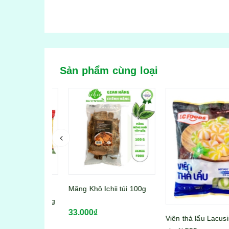
Sản phẩm cùng loại
 ống dài
Măng Khô Ichii túi 100g
izan túi 400g
33.000₫
Viên thả lẩu Lacusina 