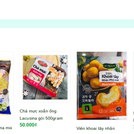
Chả mực xoắn ống
Mì 
Lacusina gói 500gram
lớn
50.000₫
39
mix
Viên khoai tây nhân