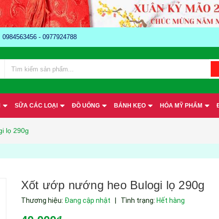
e: 0984563456 - 0977924788
M
SỮA CÁC LOẠI
ĐỒ UỐNG
BÁNH KẸO
HÓA MỸ PHẨM
i lọ 290g
Xốt ướp nướng heo Bulogi lọ 290g
Thương hiệu:
Đang cập nhật
|
Tình trạng:
Hết hàng