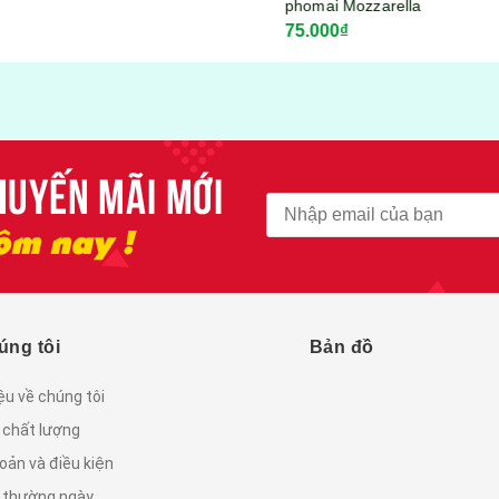
phomai Mozzarella
75.000₫
KITKOOL gói 300gram
úng tôi
Bản đồ
iệu về chúng tôi
 chất lượng
oản và điều kiện
c thường ngày