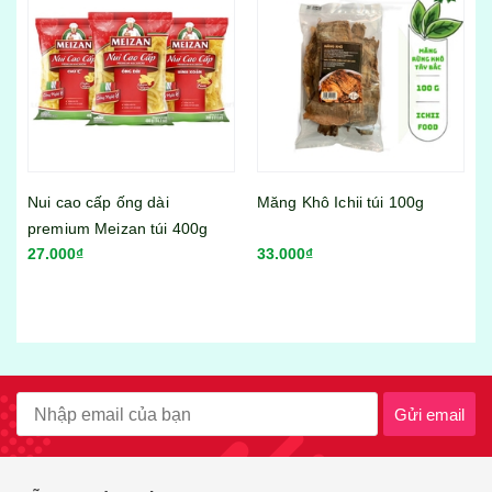
Măng Khô Ichii túi 100g
33.000₫
Viên thả lẩu Lacusina mix vị
gói 500gram
55.000₫
Gửi email