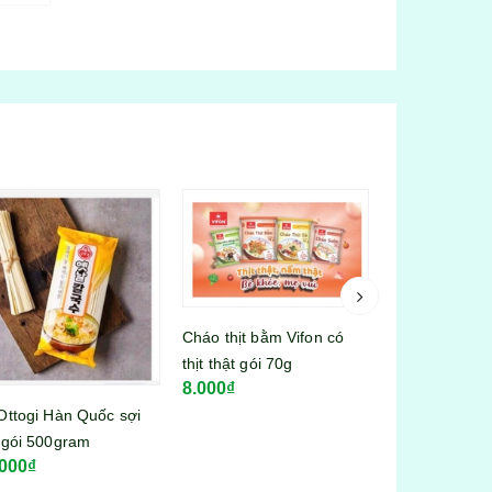
Cháo thịt bằm Vifon có
thịt thật gói 70g
8.000₫
Sốt Mayonnai
Ottogi Hàn Quốc sợi
tuýp 260g
 gói 500gram
34.000₫
.000₫