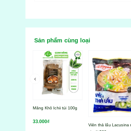
Sản phẩm cùng loại
 ống dài
Măng Khô Ichii túi 100g
izan túi 400g
33.000₫
Viên thả lẩu Lacusina 