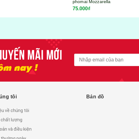
phomai Mozzarella
75.000₫
KITKOOL gói 300gram
úng tôi
Bản đồ
iệu về chúng tôi
 chất lượng
oản và điều kiện
c thường ngày