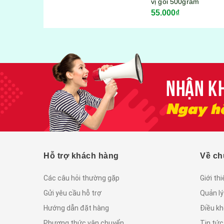
vị gói 500gram
55.000₫
Hỗ trợ khách hàng
Về ch
Các câu hỏi thường gặp
Giới th
Gửi yêu cầu hỗ trợ
Quản lý
Hướng dẫn đặt hàng
Điều kh
Phương thức vận chuyển
Tin tứ