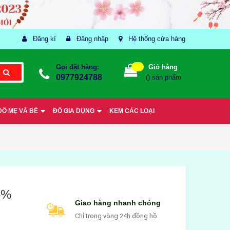
Đăng kí
Đăng nhập
Hệ thống cửa hàng
Gọi đặt hàng:
Giỏ hàng
0977924788
(
) sản phẩm
ĐỒ MẸ VÀ BÉ
ĐỒ GIA DỤNG
KEM CÁC LOẠI
5%
Giao hàng nhanh chóng
Chỉ trong vòng 24h đồng hồ