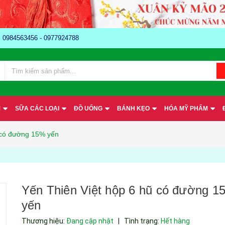
e: 0984563456 - 0977924788
M
SỮA CÁC LOẠI
ĐỒ UỐNG
BÁNH KẸO
HÓA MỸ PHẨM
 có đường 15% yến
Yến Thiên Việt hộp 6 hũ có đường 1
yến
Thương hiệu:
Đang cập nhật
|
Tình trạng:
Hết hàng