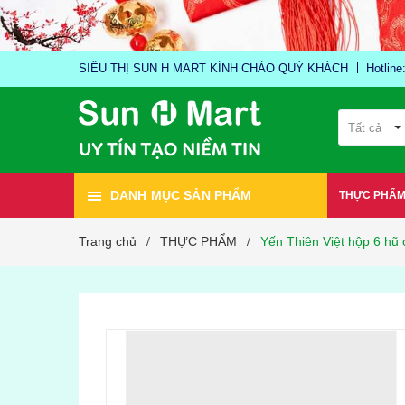
SIÊU THỊ SUN H MART KÍNH CHÀO QUÝ KHÁCH
Hotlin
Tất cả
DANH MỤC SẢN PHẨM
THỰC PHẨ
Trang chủ
THỰC PHẨM
Yến Thiên Việt hộp 6 hũ
/
/