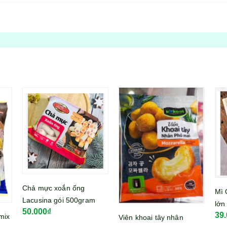
Chả mực xoắn ống
Mì 
Lacusina gói 500gram
lớn
50.000₫
39
mix
Viên khoai tây nhân